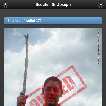
Scouten St. Joseph
Staartsäit
/
wellef 172