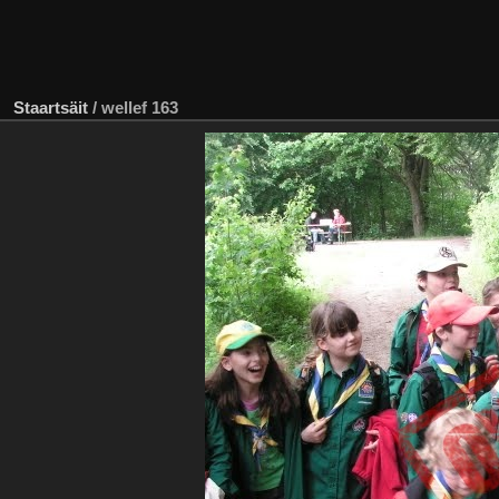
Staartsäit
/
wellef 163