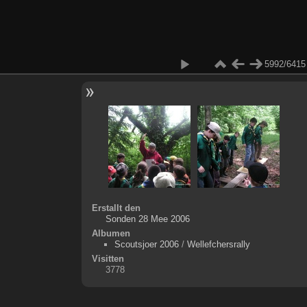
5992/6415
Erstallt den
Sonden 28 Mee 2006
Albumen
Scoutsjoer 2006
/
Wellefchersrally
Visitten
3778