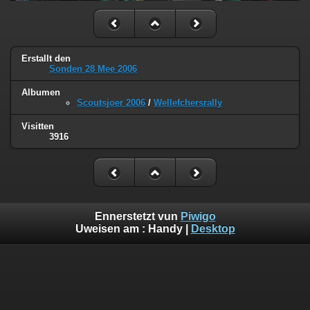
Erstallt den
Sonden 28 Mee 2006
Albumen
Scoutsjoer 2006
/
Wellefchersrally
Visitten
3916
Ennerstetzt vun
Piwigo
Uweisen am :
Handy
|
Desktop