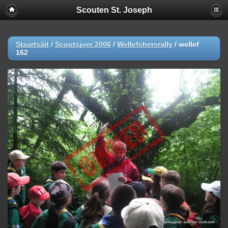
Scouten St. Joseph
Staartsäit
/
Scoutsjoer 2006
/
Wellefchersrally
/
wellef
162