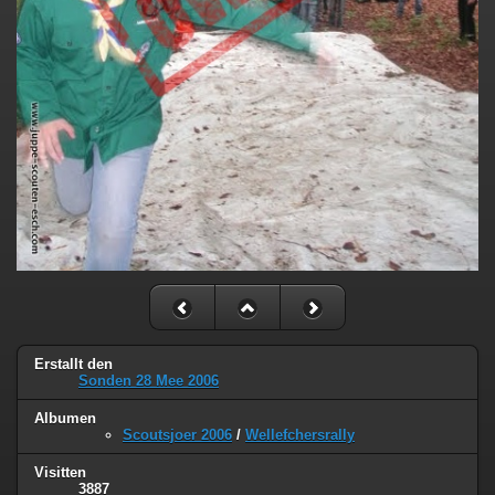
Erstallt den
Sonden 28 Mee 2006
Albumen
Scoutsjoer 2006
/
Wellefchersrally
Visitten
3887