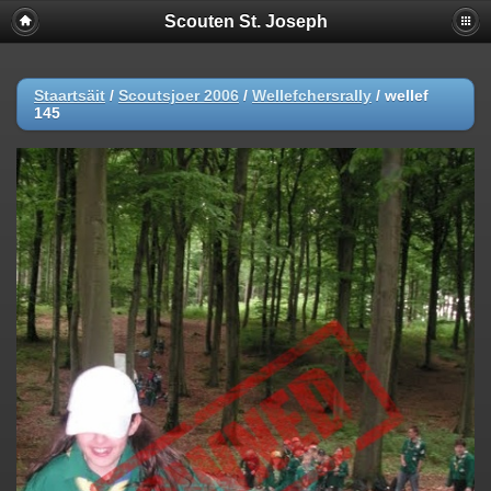
Scouten St. Joseph
Staartsäit
/
Scoutsjoer 2006
/
Wellefchersrally
/
wellef
145