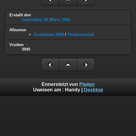
Erstallt den
Samschten 18 Mäerz 2006
Albumen
Scoutsjoer 2006
/
Theaterowend
Visitten
3949
Ennerstetzt vun
Piwigo
Uweisen am :
Handy
|
Desktop