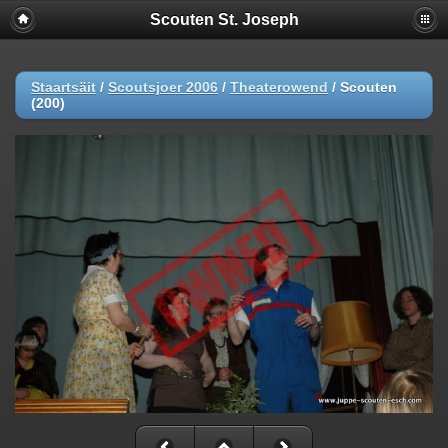
Scouten St. Joseph
Staartsäit
/
Scoutsjoer 2006
/
Theaterowend
/
Scouten
(200)