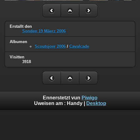
Erstallt den
Sonden 19 Mäerz 2006
Albumen
Scoutsjoer 2006
/
Cavalcade
Visitten
3918
Ennerstetzt vun
Piwigo
Uweisen am :
Handy
|
Desktop