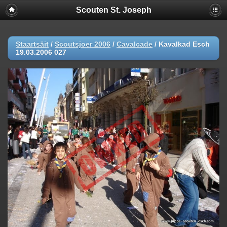
Scouten St. Joseph
Staartsäit
/
Scoutsjoer 2006
/
Cavalcade
/
Kavalkad Esch
19.03.2006 027