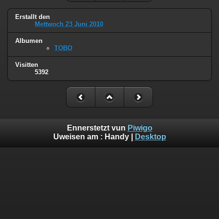
Erstallt den
Mettwoch 23 Juni 2010
Albumen
TOBO
Visitten
5392
Ennerstetzt vun
Piwigo
Uweisen am :
Handy
|
Desktop