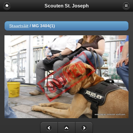
Scouten St. Joseph
Staartsäit
/
MG 3404(1)