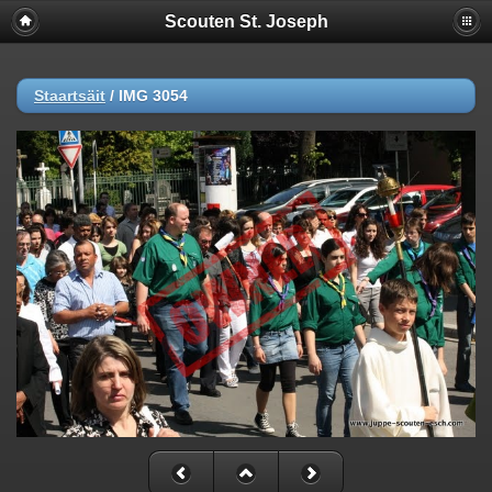
Scouten St. Joseph
Staartsäit
/
IMG 3054