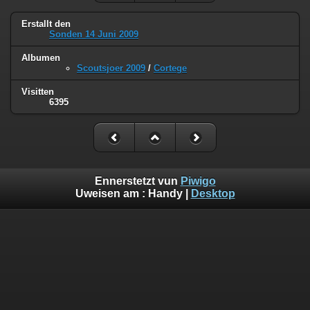
Erstallt den
Sonden 14 Juni 2009
Albumen
Scoutsjoer 2009
/
Cortege
Visitten
6395
Ennerstetzt vun
Piwigo
Uweisen am :
Handy
|
Desktop