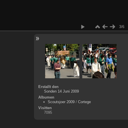
3/6
Erstallt den
Sonden 14 Juni 2009
Albumen
Scoutsjoer 2009
/
Cortege
Visitten
7095