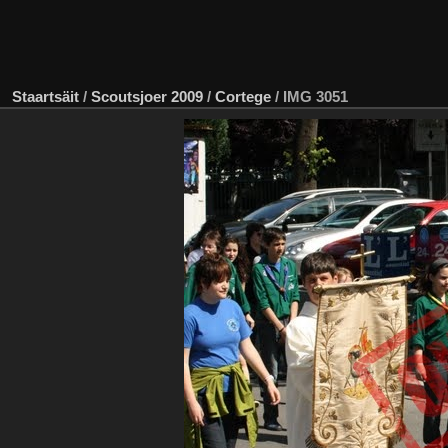
Staartsäit
/
Scoutsjoer 2009
/
Cortege
/
IMG 3051