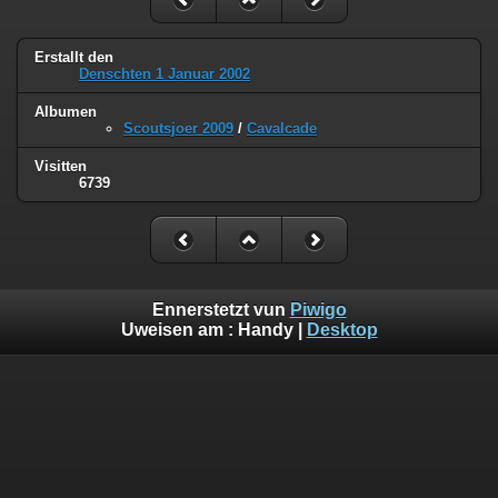
Erstallt den
Denschten 1 Januar 2002
Albumen
Scoutsjoer 2009
/
Cavalcade
Visitten
6739
Ennerstetzt vun
Piwigo
Uweisen am :
Handy
|
Desktop