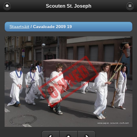
Scouten St. Joseph
Staartsäit
/
Cavalcade 2009 19